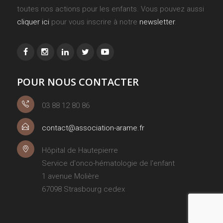
toutes nos actions pour les enfants. Vous pouvez aussi
cliquer ici
pour vous inscrire à notre
newsletter
.
POUR NOUS CONTACTER
03 88 12 80 86
contact@association-arame.fr
Hôpital de Hautepierre
Service d'onco-hématologie de l'enfant
1 avenue Molière
67098 Strasbourg cedex