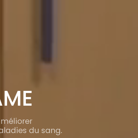
AME
méliorer
aladies du sang.