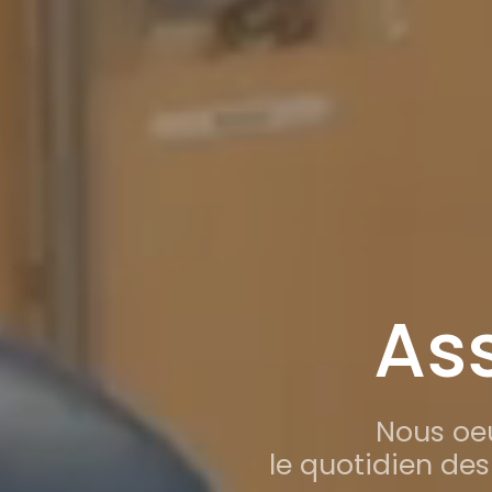
As
Nous oeu
le quotidien de