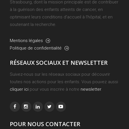
Strasbourg, dont la mission principale est de contribuer
à la guérison des enfants atteints de cancer, en
optimisant leurs conditions d’accueil à l’hôpital, et en
soutenant la recherche.
Mentions légales
Politique de confidentialité
RÉSEAUX SOCIAUX ET NEWSLETTER
Suivez-nous sur les réseaux sociaux pour découvrir
toutes nos actions pour les enfants. Vous pouvez aussi
cliquer ici
pour vous inscrire à notre
newsletter
.
POUR NOUS CONTACTER